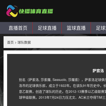
直播首页
足球直播
篮球直播
足球
首页
>
球队数据
萨索洛
别名（萨索洛, 莎索羅, Sassuolo, 莎羅索），萨索洛
洛市的足球俱乐部，成立于1922年。在该队91年历史中，
意乙联赛，创造了球队的历史。在2012-13赛季以乙级联
球甲级联赛。2013年7月24日力压尤文、AC米兰夺得TIM