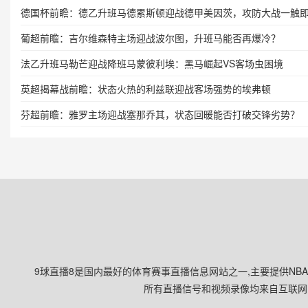
德国杯前瞻：德乙升班马德累斯顿迎战德甲美因茨，攻防大战一触
葡超前瞻：吉尔维森特主场迎战波尔图，升班马能否再爆冷？
法乙升班马勒芒迎战降班马蒙彼利埃：黑马崛起VS客场虫困境
英超揭幕战前瞻：状态火热的利兹联迎战客场强势的埃弗顿
芬超前瞻：雅罗主场迎战塞那乔其，状态回暖能否打破交锋劣势？
9球直播8是国内最好的体育赛事直播信息网站之一,主要提供NB
所有直播信号和视频录像均来自互联网